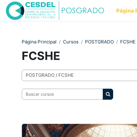
Salta al contenido principal
Página 
Página Principal
Cursos
POSTGRADO
FCSHE
FCSHE
Categorías
Buscar cursos
Buscar curso