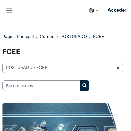
Salta al contenido principal
Acceder
Panel lateral
Página Principal
Cursos
POSTGRADO
FCEE
FCEE
Categorías
Buscar cursos
Buscar cursos