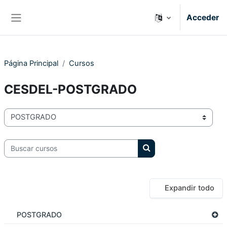
Salta al contenido principal
Acceder
Panel lateral
Página Principal
Cursos
CESDEL-POSTGRADO
Categorías
Buscar cursos
Buscar cursos
Expandir todo
POSTGRADO